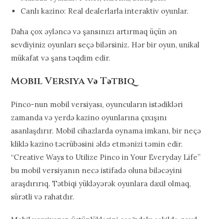
Canlı kazino: Real dealerlarla interaktiv oyunlar.
Daha çox əyləncə və şansınızı artırmaq üçün ən
sevdiyiniz oyunları seçə bilərsiniz. Hər bir oyun, unikal
mükafat və şans təqdim edir.
Mobil Versiya və Tətbiq
Pinco-nun mobil versiyası, oyuncuların istədikləri
zamanda və yerdə kazino oyunlarına çıxışını
asanlaşdırır. Mobil cihazlarda oynama imkanı, bir neçə
kliklə kazino təcrübəsini əldə etmənizi təmin edir.
“Creative Ways to Utilize Pinco in Your Everyday Life”
bu mobil versiyanın necə istifadə oluna biləcəyini
araşdırırıq. Tətbiqi yükləyərək oyunlara daxil olmaq,
sürətli və rahatdır.