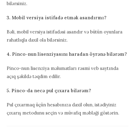
bilərsiniz.
3. Mobil versiya istifadə etmək asandırmı?
Bəli, mobil versiya istifadəsi asandır və bütün oyunlara
rahatlıqla daxil ola bilərsiniz.
4. Pinco-nun lisenziyasını haradan öyrənə bilərəm?
Pinco-nun lisenziya məlumatları rəsmi veb saytında
açıq şəkildə təqdim edilir.
5. Pinco-da necə pul çıxara bilərəm?
Pul çıxarmaq üçün hesabınıza daxil olun, istədiyiniz
çıxarış metodunu seçin və müvafiq məbləği göstərin.