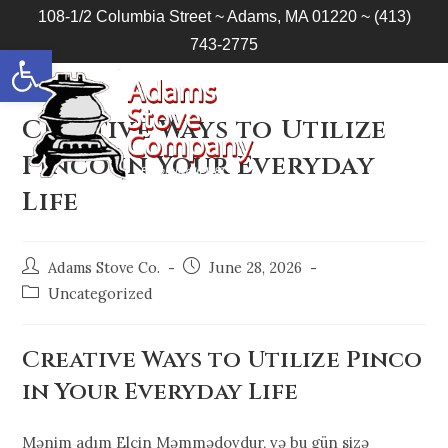
Skip
108-1/2 Columbia Street ~ Adams, MA 01220 ~ (413)
to
743-2775
Open toolbar
content
MENU
Creative Ways to Utilize
Pinco in Your Everyday
Life
Post
Post
Adams Stove Co.
June 28, 2026
author:
published:
Post
Uncategorized
category:
Creative Ways to Utilize Pinco
in Your Everyday Life
Mənim adım Elçin Məmmədovdur, və bu gün sizə