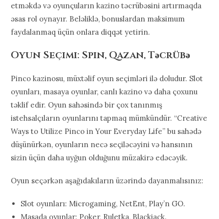
etməkdə və oyunçuların kazino təcrübəsini artırmaqda
əsas rol oynayır. Beləliklə, bonuslardan maksimum
faydalanmaq üçün onlara diqqət yetirin.
Oyun Seçimi: Spin, Qazan, Təcrübə
Pinco kazinosu, müxtəlif oyun seçimləri ilə doludur. Slot
oyunları, masaya oyunlar, canlı kazino və daha çoxunu
təklif edir. Oyun sahəsində bir çox tanınmış
istehsalçıların oyunlarını tapmaq mümkündür. “Creative
Ways to Utilize Pinco in Your Everyday Life” bu sahədə
düşünürkən, oyunların necə seçiləcəyini və hansının
sizin üçün daha uyğun olduğunu müzakirə edəcəyik.
Oyun seçərkən aşağıdakıların üzərində dayanmalısınız:
Slot oyunları: Microgaming, NetEnt, Play’n GO.
Masada oyunlar: Poker, Ruletka, Blackjack.