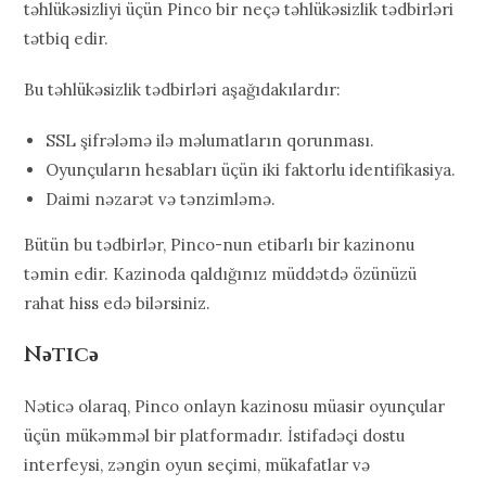
təhlükəsizliyi üçün Pinco bir neçə təhlükəsizlik tədbirləri
tətbiq edir.
Bu təhlükəsizlik tədbirləri aşağıdakılardır:
SSL şifrələmə ilə məlumatların qorunması.
Oyunçuların hesabları üçün iki faktorlu identifikasiya.
Daimi nəzarət və tənzimləmə.
Bütün bu tədbirlər, Pinco-nun etibarlı bir kazinonu
təmin edir. Kazinoda qaldığınız müddətdə özünüzü
rahat hiss edə bilərsiniz.
Nəticə
Nəticə olaraq, Pinco onlayn kazinosu müasir oyunçular
üçün mükəmməl bir platformadır. İstifadəçi dostu
interfeysi, zəngin oyun seçimi, mükafatlar və