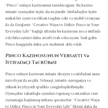
“Pinco” onlayn kazinosunu tanıdacağam. Bu kazino
müasir oyunçular üçün əla seçimdir. İstifadəçilər üçün
unikal bir oyun təcrübəsi təqdim edir və mobil versiyası
ilə də fərqlənir. “Creative Ways to Utilize Pinco in Your
Everyday Life” başlığı altında bu kazinonu necə istifadə
edə biləcəyinizi daha ətraflı izah edəcəyəm. İndi gəlin
Pinco haqqında daha çox məlumat əldə edək.
Pinco Kazinosunun Vebsaytı və
İstifadəçi Təcrübəsi
Pinco onlayn kazinosu müasir dizaynı və istifadəsi asan
interfeysi ilə seçilir. Vebsayt, intuitiv naviqasiya və
yüksək keyfiyyətli qrafiklə zənginləşdirilmişdir.
Oyunçular rahatlıqla oyunları tapmaq və istənilən vaxt
oynamağa başlamaq imkanı qazanırlar. “Creative Ways
to Utilize Pinco in Your Everyday Life” fikrini daha da